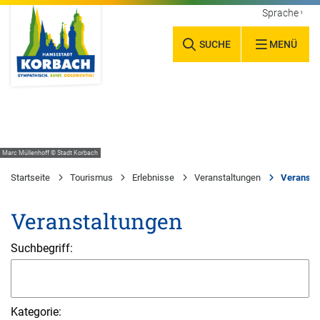
Sprache wäh
SUCHE
MENÜ
Marc Müllenhoff © Stadt Korbach
Startseite
Tourismus
Erlebnisse
Veranstaltungen
Veransta
Veranstaltungen
Suchbegriff:
Kategorie: