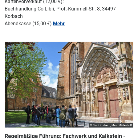
Kartenvorverkauf (12,00 €):
Buchhandlung Co Libri, Prof.-Kümmell-Str. 8, 34497
Korbach
Abendkasse (15,00 €)
Mehr
© Stadt Korbach, Marc Müllenhoff
Regelmäßige Führung: Fachwerk und Kalkstein -