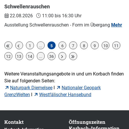
Schwellenrauschen
22.08.2026
11:00 bis 16:30 Uhr
Ausstellung Schwellenrauschen - Form im Übergang
Mehr
1
...
5
6
7
8
9
10
11
12
13
14
...
36
Weitere Veranstaltungsangebote in und um Korbach finden
Sie auf folgenden Seiten:
Naturpark Diemelsee
I
Nationaler Geopark
GrenzWelten
I
Westfälischer Hansebund
Kontakt
Öffnungszeiten
Korbach-Information