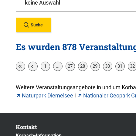
Suche
Es wurden 878 Veranstaltun
1
...
27
28
29
30
31
32
Weitere Veranstaltungsangebote in und um Korbac
Naturpark Diemelsee
I
Nationaler Geopark G
Kontakt
Korbach-Information