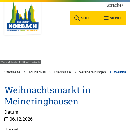
Sprache wäh
SUCHE
MENÜ
Marc Müllenhoff © Stadt Korbach
Startseite
Tourismus
Erlebnisse
Veranstaltungen
Weihnach
Weihnachtsmarkt in
Meineringhausen
Datum:
06.12.2026
Uhrzeit: