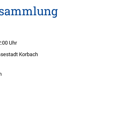
ersammlung
2:00 Uhr
nsestadt Korbach
h