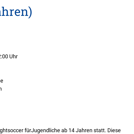
ahren)
2:00 Uhr
ße
h
ightsoccer fürJugendliche ab 14 Jahren statt. Diese