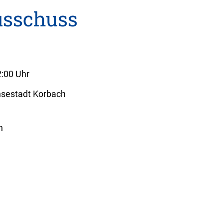
usschuss
2:00 Uhr
nsestadt Korbach
h