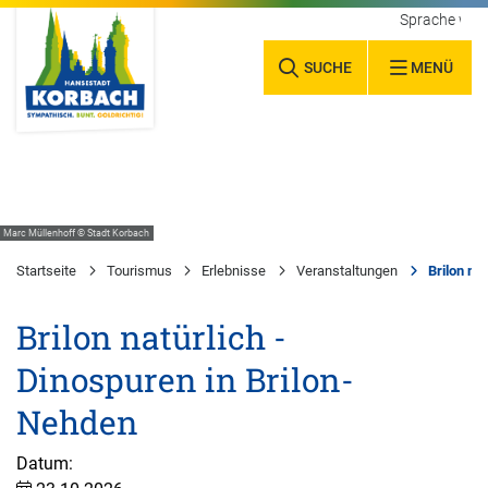
Sprache wäh
SUCHE
MENÜ
Marc Müllenhoff © Stadt Korbach
Startseite
Tourismus
Erlebnisse
Veranstaltungen
Brilon na
Brilon natürlich -
Dinospuren in Brilon-
Nehden
Datum: