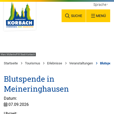
Sprache wäh
SUCHE
MENÜ
Marc Müllenhoff © Stadt Korbach
Startseite
Tourismus
Erlebnisse
Veranstaltungen
Blutspen
Blutspende in
Meineringhausen
Datum:
07.09.2026
Uhrzeit: