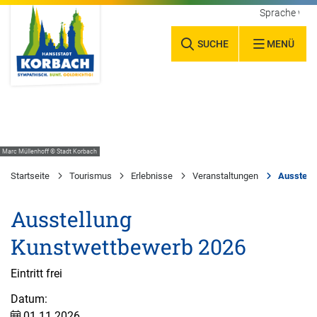
Sprache wäh
SUCHE
MENÜ
Marc Müllenhoff © Stadt Korbach
Startseite
Tourismus
Erlebnisse
Veranstaltungen
Ausstell
Ausstellung
Kunstwettbewerb 2026
Eintritt frei
Datum:
01.11.2026