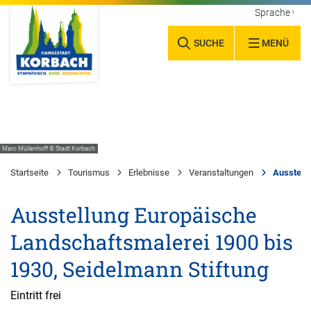
Sprache wäh
SUCHE
MENÜ
Marc Müllenhoff © Stadt Korbach
Startseite
Tourismus
Erlebnisse
Veranstaltungen
Ausstellu
Ausstellung Europäische
Landschaftsmalerei 1900 bis
1930, Seidelmann Stiftung
Eintritt frei