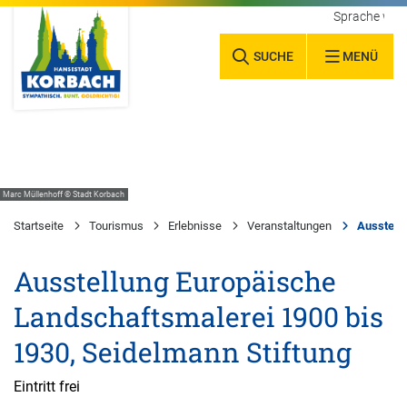
Sprache wäh
SUCHE
MENÜ
Marc Müllenhoff © Stadt Korbach
Startseite
Tourismus
Erlebnisse
Veranstaltungen
Ausstellu
Ausstellung Europäische
Landschaftsmalerei 1900 bis
1930, Seidelmann Stiftung
Eintritt frei