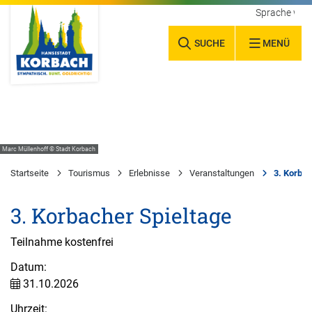
Sprache wäh
SUCHE
MENÜ
Marc Müllenhoff © Stadt Korbach
Startseite
Tourismus
Erlebnisse
Veranstaltungen
3. Korbac
3. Korbacher Spieltage
Teilnahme kostenfrei
Datum:
31.10.2026
Uhrzeit: