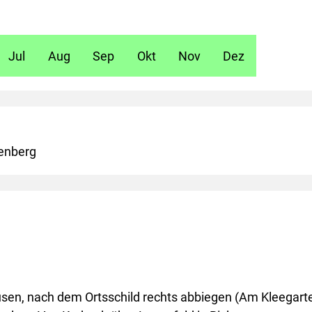
Jul
Aug
Sep
Okt
Nov
Dez
enberg
en, nach dem Ortsschild rechts abbiegen (Am Kleegarte