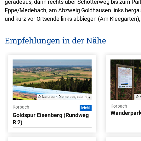
geradeaus, dann rechts über Schotterweg bis zum Park
Eppe/Medebach, am Abzweig Goldhausen links bergauf 
und kurz vor Ortsende links abbiegen (Am Kleegarten)
Empfehlungen in der Nähe
© Naturpark Diemelsee, sabrinity
© K
Korbach
Korbach
leicht
Wanderpark
Goldspur Eisenberg (Rundweg
R 2)