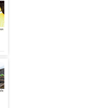
ion
ils