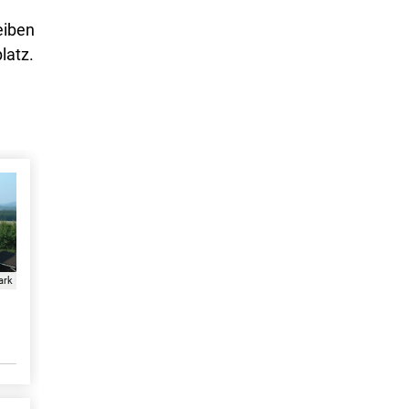
eiben
latz.
ark