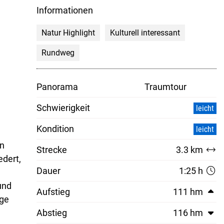
Informationen
Natur Highlight
Kulturell interessant
Rundweg
Panorama
Traumtour
Schwierigkeit
leicht
Kondition
leicht
en
Strecke
3.3 km
edert,
Dauer
1:25 h
und
Aufstieg
111 hm
nge
Abstieg
116 hm