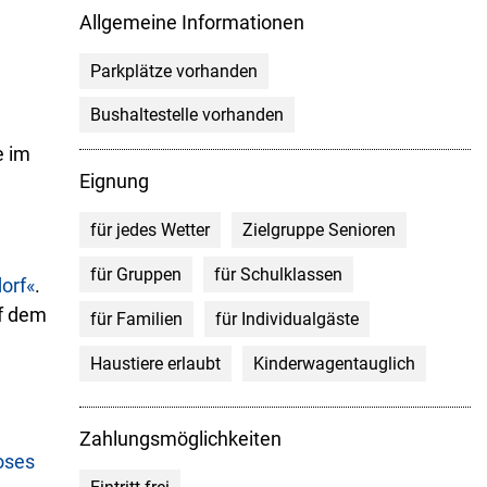
Allgemeine Informationen
Parkplätze vorhanden
Bushaltestelle vorhanden
e im
Eignung
für jedes Wetter
Zielgruppe Senioren
für Gruppen
für Schulklassen
dorf«
.
uf dem
für Familien
für Individualgäste
Haustiere erlaubt
Kinderwagentauglich
Zahlungsmöglichkeiten
oses