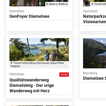
© Markus Ballkow
© Tourist-In
Diemelsee
Diemelsee
GeoFoyer Diemelsee
Naturparkz
Visionariu
© Tourist-Information Diemelsee, Klaus-Peter
Kappest
Marsberg
Diemelsee
mittel
Diemelsee 
Qualitätswanderweg
Diemelsteig - Der urige
Wanderweg mit Herz