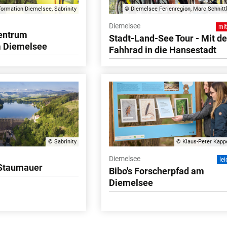
formation Diemelsee, Sabrinity
© Diemelsee Ferienregion, Marc Schnitt
Diemelsee
mit
entrum
Stadt-Land-See Tour - Mit d
m Diemelsee
Fahhrad in die Hansestadt
© Sabrinity
© Klaus-Peter Kapp
Diemelsee
lei
Staumauer
Bibo's Forscherpfad am
Diemelsee