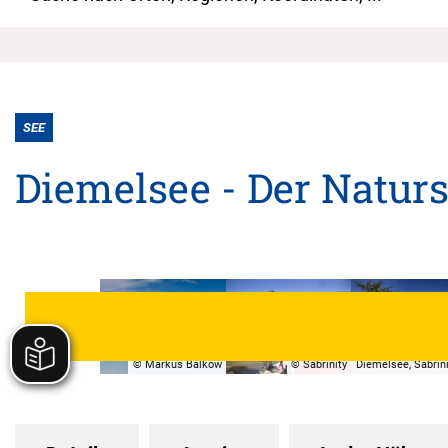
SEE
Diemelsee - Der Natur
© Tourist-Informa
© Markus Balkow
© Sabrinity
Diemelsee, Sabrini