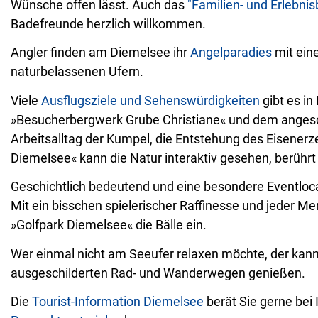
Wünsche offen lässt. Auch das
"Familien- und Erlebni
Badefreunde herzlich willkommen.
Angler finden am Diemelsee ihr
Angelparadies
mit eine
naturbelassenen Ufern.
Viele
Ausflugsziele und Sehenswürdigkeiten
gibt es i
»Besucherbergwerk Grube Christiane« und dem angesch
Arbeitsalltag der Kumpel, die Entstehung des Eisener
Diemelsee« kann die Natur interaktiv gesehen, berührt
Geschichtlich bedeutend und eine besondere Eventloca
Mit ein bisschen spielerischer Raffinesse und jeder 
»Golfpark Diemelsee« die Bälle ein.
Wer einmal nicht am Seeufer relaxen möchte, der kan
ausgeschilderten Rad- und Wanderwegen genießen.
Die
Tourist-Information Diemelsee
berät Sie gerne bei 