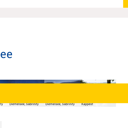
see
© Tourist-Information
tion
© Tourist-Information
© Tourist-Information
Diemelsee, Klaus-Peter
ty
Diemelsee, Sabrinity
Diemelsee, Sabrinity
Kappest