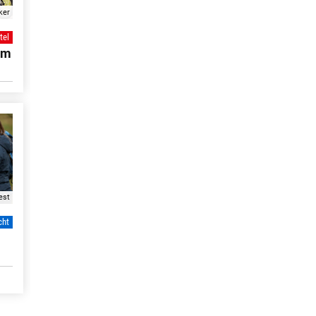
ker
tel
em
est
cht