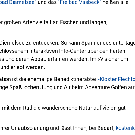
sbad Diemelsee"
und das
"Freibad Vasbeck"
heißen alle
r großen Artenvielfalt an Fischen und langen,
n Diemelsee zu entdecken. So kann Spannendes untertag
lossenem interaktiven Info-Center über den harten
zes und deren Abbau erfahren werden. Im »Visionarium
 und erlebt werden.
tion ist die ehemalige Benediktinerabtei
»Kloster Flecht
Menge Spaß lochen Jung und Alt beim Adventure Golfen a
n mit dem Rad die wunderschöne Natur auf vielen gut
Ihrer Urlaubsplanung und lässt Ihnen, bei Bedarf,
kostenl