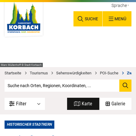
Sprache wäh
SUCHE
MENÜ
Marc Müllenhoff © Stadt Korbach
Startseite
Tourismus
Sehenswürdigkeiten
POI-Suche
Zwis
Filter
Karte
Galerie
HISTORISCHER STADTKERN