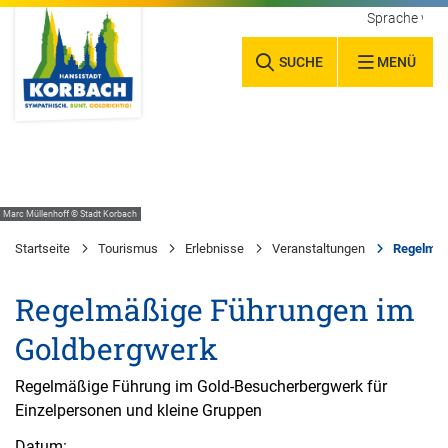
Sprache wäh
SUCHE
MENÜ
Marc Müllenhoff © Stadt Korbach
Startseite
Tourismus
Erlebnisse
Veranstaltungen
Regelmäß
Regelmäßige Führungen im
Goldbergwerk
Regelmäßige Führung im Gold-Besucherbergwerk für
Einzelpersonen und kleine Gruppen
Datum: