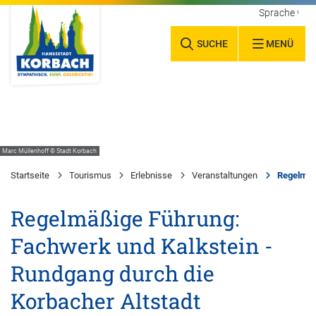
Sprache wäh
SUCHE
MENÜ
Marc Müllenhoff © Stadt Korbach
Startseite
Tourismus
Erlebnisse
Veranstaltungen
Regelmäßi
Regelmäßige Führung:
Fachwerk und Kalkstein -
Rundgang durch die
Korbacher Altstadt