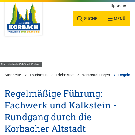
Sprache wäh
SUCHE
MENÜ
Marc Müllenhoff © Stadt Korbach
Startseite
Tourismus
Erlebnisse
Veranstaltungen
Regelmäßi
Regelmäßige Führung:
Fachwerk und Kalkstein -
Rundgang durch die
Korbacher Altstadt