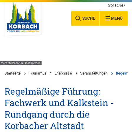
Sprache wäh
SUCHE
MENÜ
Marc Müllenhoff © Stadt Korbach
Startseite
Tourismus
Erlebnisse
Veranstaltungen
Regelmäßi
Regelmäßige Führung:
Fachwerk und Kalkstein -
Rundgang durch die
Korbacher Altstadt