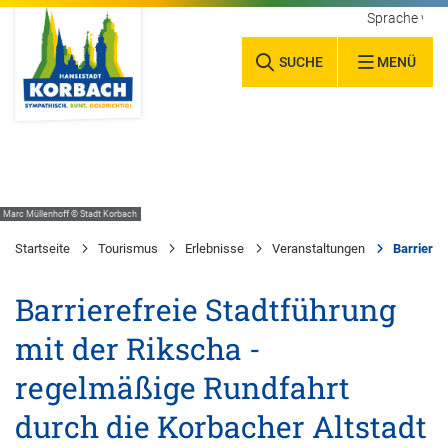
Sprache wäh
SUCHE
MENÜ
Marc Müllenhoff © Stadt Korbach
Startseite
Tourismus
Erlebnisse
Veranstaltungen
Barrieref
Barrierefreie Stadtführung
mit der Rikscha -
regelmäßige Rundfahrt
durch die Korbacher Altstadt