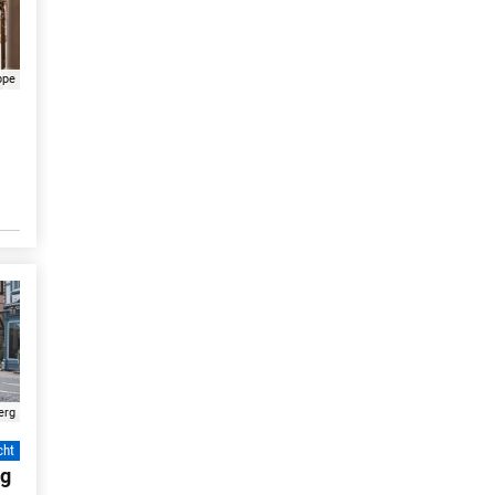
ppe
erg
cht
eg