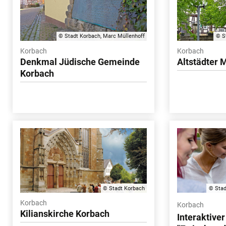
© Stadt Korbach, Marc Müllenhoff
© S
Korbach
Korbach
Denkmal Jüdische Gemeinde
Altstädter 
Korbach
© Stadt Korbach
© Stad
Korbach
Korbach
Kilianskirche Korbach
Interaktive