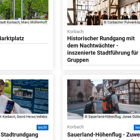
tadt Korbach, Marc Müllenhoff
© Corbacher Pulwerkö
Korbach
Marktplatz
Historischer Rundgang mit
dem Nachtwächter -
inszenierte Stadtführung für
Gruppen
t Korbach, David Heise/edlake
© Sauerland-Höhenflug, Jonas Dülb
Korbach
leicht
lei
r Stadtrundgang
Sauerland-Höhenflug - Zuw