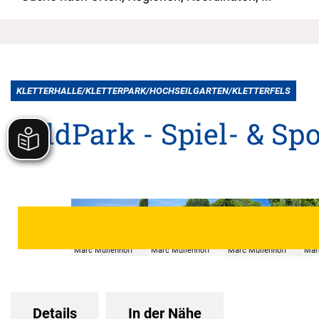
KLETTERHALLE/KLETTERPARK/HOCHSEILGARTEN/KLETTERFELS
GoldPark - Spiel- & Spo
© Stadt Korbach,
© Stadt Korbach,
© Stadt Korbach,
© S
Marc Müllenhoff
Marc Müllenhoff
Marc Müllenhoff
Mar
Details
In der Nähe