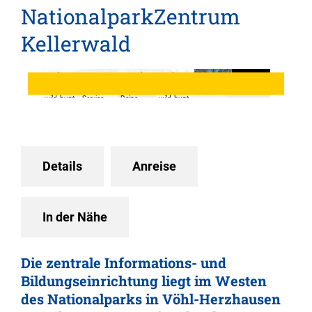
NationalparkZentrum
Kellerwald
© Edersee
© Kappest
© Sarah
© Edersee
| Deine
Fotografie
Riebeling,
| Deine
© Stadt
© Stadt
Region:
, Touristik
Edersee |
Region:
Korbach
Korbach
wild, bunt,
Service
Deine
wild, bunt,
gesund.
Waldeck-
Region:
gesund.
Ederbergla
wild, bunt,
nd, Eder-
gesund.
Radweg
Details
Anreise
In der Nähe
Die zentrale Informations- und
Bildungseinrichtung liegt im Westen
des Nationalparks in Vöhl-Herzhausen