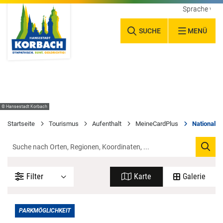
Sprache wäh
SUCHE
MENÜ
© Hansestadt Korbach
Startseite
Tourismus
Aufenthalt
MeineCardPlus
Nationalpa
Filter
Karte
Galerie
PARKMÖGLICHKEIT