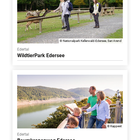
© Nationalpark Kellerwald-Edersee, Sari Arend
Edertal
WildtierPark Edersee
© Kappest
Edertal