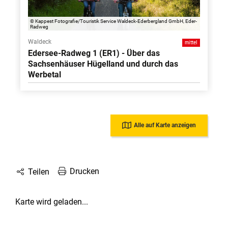
© Kappest Fotografie/Touristik Service Waldeck-Ederbergland GmbH, Eder-
Radweg
Waldeck
mittel
Edersee-Radweg 1 (ER1) - Über das
Sachsenhäuser Hügelland und durch das
Werbetal
Alle auf Karte anzeigen
Drucken
Teilen
Karte wird geladen...