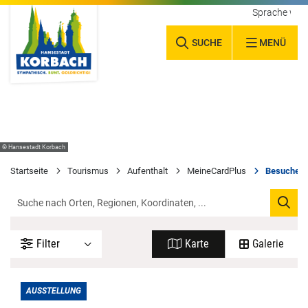
Sprache wäh
SUCHE
MENÜ
© Hansestadt Korbach
Startseite
Tourismus
Aufenthalt
MeineCardPlus
Besucherz
Filter
Karte
Galerie
AUSSTELLUNG