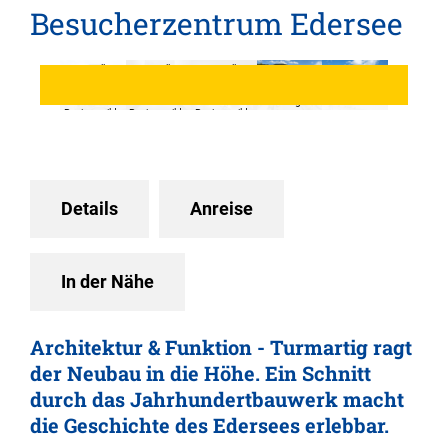
Besucherzentrum Edersee
© Graziella
© Graziella
© Graziella
Lindner,
Lindner,
Lindner,
Edersee |
Edersee |
Edersee |
© Sarah
© Karuna
Deine
Deine
Deine
Riebeling
Eckel
Region: wild,
Region: wild,
Region: wild,
bunt,
bunt,
bunt,
gesund.
gesund.
gesund.
Details
Anreise
In der Nähe
Architektur & Funktion - Turmartig ragt
der Neubau in die Höhe. Ein Schnitt
durch das Jahrhundertbauwerk macht
die Geschichte des Edersees erlebbar.