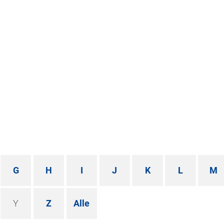
G
H
I
J
K
L
M
Y
Z
Alle