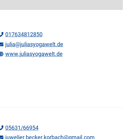
017634812850
julia@juliasyogawelt.de
www.juliasyogawelt.de
05631/66954
juwelier.becker.korbach@gmail.com