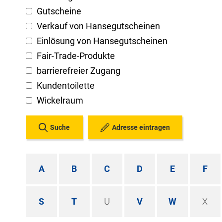
Gutscheine
Verkauf von Hansegutscheinen
Einlösung von Hansegutscheinen
Fair-Trade-Produkte
barrierefreier Zugang
Kundentoilette
Wickelraum
Suche
Adresse eintragen
A
B
C
D
E
F
S
T
U
V
W
X