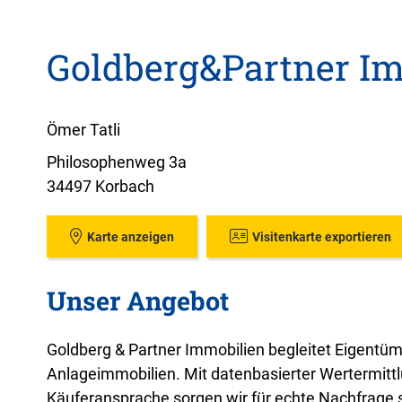
Goldberg&Partner I
Ömer Tatli
Philosophenweg 3a
34497 Korbach
Karte anzeigen
Visitenkarte exportieren
Unser Angebot
Goldberg & Partner Immobilien begleitet Eigentü
Anlageimmobilien. Mit datenbasierter Wertermittl
Käuferansprache sorgen wir für echte Nachfrage st