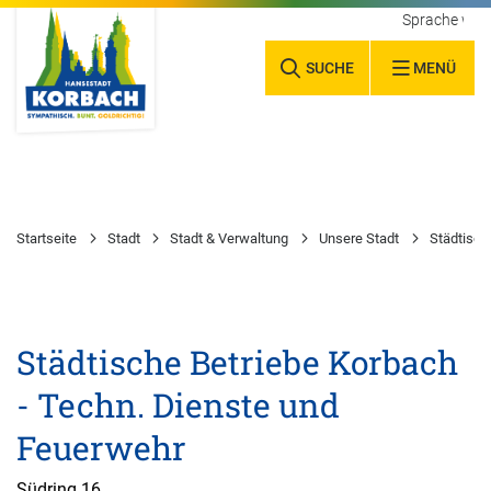
Sprache wäh
SUCHE
MENÜ
Startseite
Stadt
Stadt & Verwaltung
Unsere Stadt
Städtisch
Städtische Betriebe Korbach
- Techn. Dienste und
Feuerwehr
Südring 16