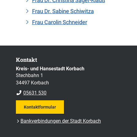
Frau Dr. Christina Sager-Klauß
Frau Dr. Sabine Schiwitza
Frau Carolin Schneider
Kontakt
Kreis- und Hansestadt Korbach
Stechbahn 1
34497 Korbach
05631 530
Kontaktformular
Bankverbindungen der Stadt Korbach