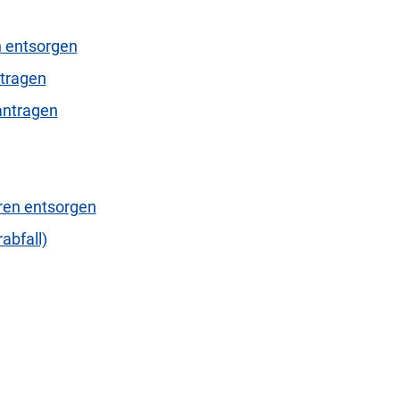
 entsorgen
ntragen
antragen
ren entsorgen
abfall)