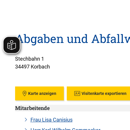
Abgaben und Abfallw
Stechbahn 1
34497 Korbach
Karte anzeigen
Visitenkarte exportieren
Mitarbeitende
Frau Lisa Canisius