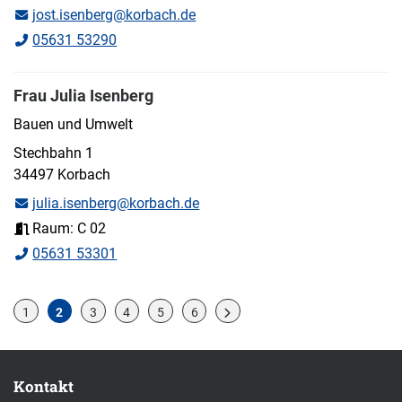
jost.isenberg@korbach.de
05631 53290
Frau Julia Isenberg
Bauen und Umwelt
Stechbahn 1
34497 Korbach
julia.isenberg@korbach.de
Raum: C 02
05631 53301
1
2
3
4
5
6
Kontakt