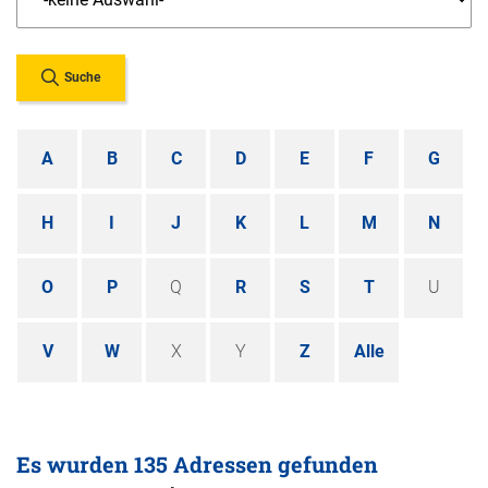
Suche
A
B
C
D
E
F
G
H
I
J
K
L
M
N
O
P
Q
R
S
T
U
V
W
X
Y
Z
Alle
Es wurden 135 Adressen gefunden