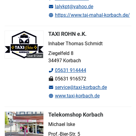
lalykpt@yahoo.de
https://www.taj-mahal-korbach.de/
TAXI ROHN e.K.
Inhaber Thomas Schmidt
Ziegelfeld 8
User © User
34497 Korbach
05631 914444
05631 916572
service@taxi-korbach.de
www.taxi-korbach.de
Telekomshop Korbach
Michael Iske
Prof.-Bier-Str. 5