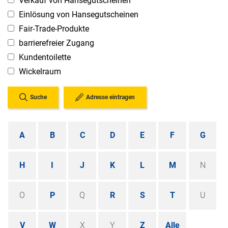
Verkauf von Hansegutscheinen
Einlösung von Hansegutscheinen
Fair-Trade-Produkte
barrierefreier Zugang
Kundentoilette
Wickelraum
Suche
Adresse eintragen
A
B
C
D
E
F
G
H
I
J
K
L
M
N
O
P
Q
R
S
T
U
V
W
X
Y
Z
Alle