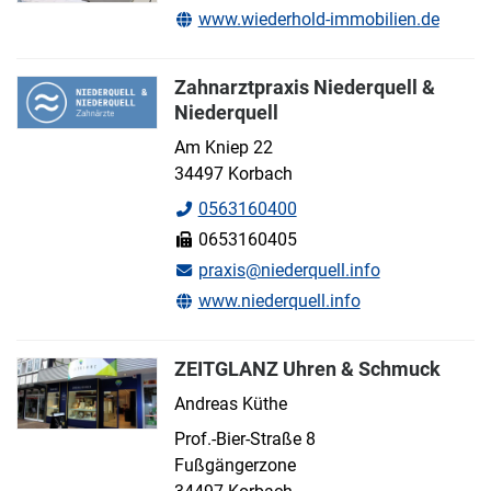
www.wiederhold-immobilien.de
Zahnarztpraxis Niederquell &
Niederquell
Am Kniep 22
34497 Korbach
0563160400
0653160405
praxis@niederquell.info
www.niederquell.info
ZEITGLANZ Uhren & Schmuck
Andreas Küthe
Prof.-Bier-Straße 8
Fußgängerzone