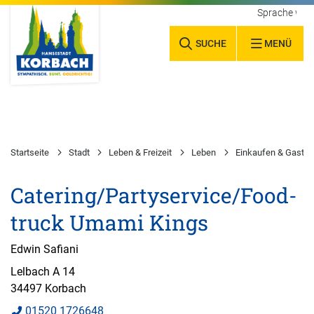
Sprache wäh
SUCHE
MENÜ
Startseite
Stadt
Leben & Freizeit
Leben
Einkaufen & Gastr
Catering/Partyservice/Food-
truck Umami Kings
Edwin Safiani
Lelbach A 14
34497 Korbach
01520 1726648