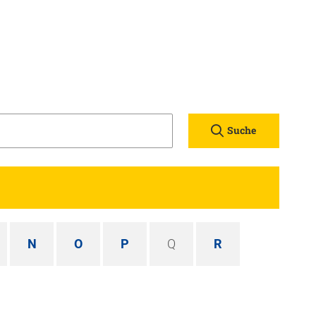
Suche
N
O
P
Q
R