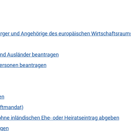
ürger und Angehörige des europäischen Wirtschaftsraum
und Ausländer beantragen
 Personen beantragen
en
iftmandat)
hne inländischen Ehe- oder Heiratseintrag abgeben
agen