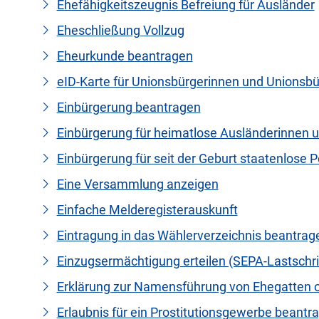
Ehefähigkeitszeugnis Befreiung für Ausländer
Eheschließung Vollzug
Eheurkunde beantragen
eID-Karte für Unionsbürgerinnen und Unionsb
Einbürgerung beantragen
Einbürgerung für heimatlose Ausländerinnen 
Einbürgerung für seit der Geburt staatenlose
Eine Versammlung anzeigen
Einfache Melderegisterauskunft
Eintragung in das Wählerverzeichnis beantrag
Einzugsermächtigung erteilen (SEPA-Lastschr
Erklärung zur Namensführung von Ehegatten o
Erlaubnis für ein Prostitutionsgewerbe beantr