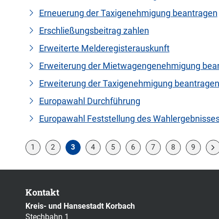
Erneuerung der Taxigenehmigung beantragen
Erschließungsbeitrag zahlen
Erweiterte Melderegisterauskunft
Erweiterung der Mietwagengenehmigung bea
Erweiterung der Taxigenehmigung beantrage
Europawahl Durchführung
Europawahl Feststellung des Wahlergebnisse
1
2
3
4
5
6
7
8
9
Kontakt
Kreis- und Hansestadt Korbach
Stechbahn 1