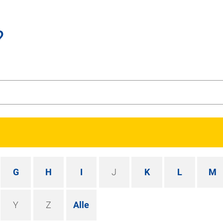
?
G
H
I
J
K
L
M
Y
Z
Alle