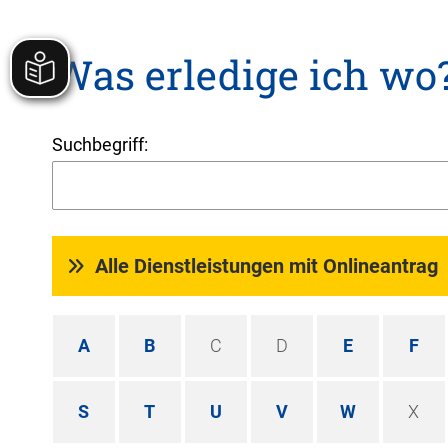
Was erledige ich wo
Suchbegriff:
Alle Dienstleistungen mit Onlineantrag
A
B
C
D
E
F
S
T
U
V
W
X