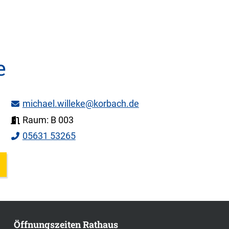
e
michael.willeke@korbach.de
Raum: B 003
05631 53265
Öffnungszeiten Rathaus