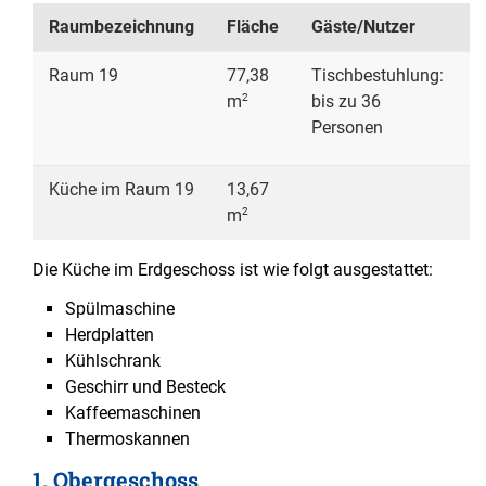
Raumbezeichnung
Fläche
Gäste/Nutzer
P
Raum 19
77,38
Tischbestuhlung:
1
2
bis zu 36
m
Personen
Küche im Raum 19
13,67
8
2
m
Die Küche im Erdgeschoss ist wie folgt ausgestattet:
Spülmaschine
Herdplatten
Kühlschrank
Geschirr und Besteck
Kaffeemaschinen
Thermoskannen
1. Obergeschoss