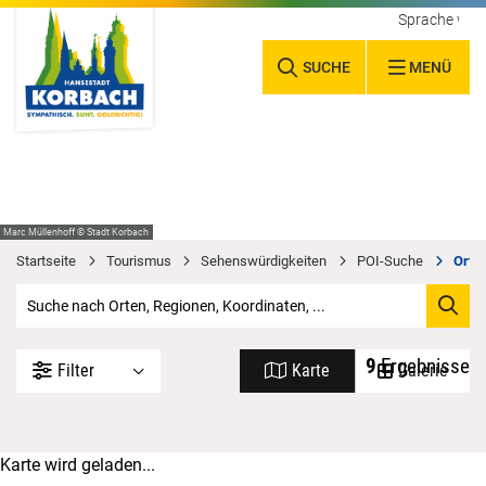
Sprache wäh
SUCHE
MENÜ
Marc Müllenhoff © Stadt Korbach
Startseite
Tourismus
Sehenswürdigkeiten
POI-Suche
Orte 
9
Ergebnisse
Filter
Karte
Galerie
Karte wird geladen...