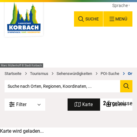
Sprache wäh
SUCHE
MENÜ
Marc Müllenhoff © Stadt Korbach
Startseite
Tourismus
Sehenswürdigkeiten
POI-Suche
Orte 
2
Ergebnisse
Filter
Karte
Galerie
Karte wird geladen...