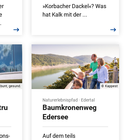
er
»Korbacher Dackel«? Was
e
hat Kalk mit der ...
.
 bunt, gesund.
© Kappest
Naturerlebnispfad · Edertal
tru
Baumkronenweg
Edersee
ions-
Auf dem teils