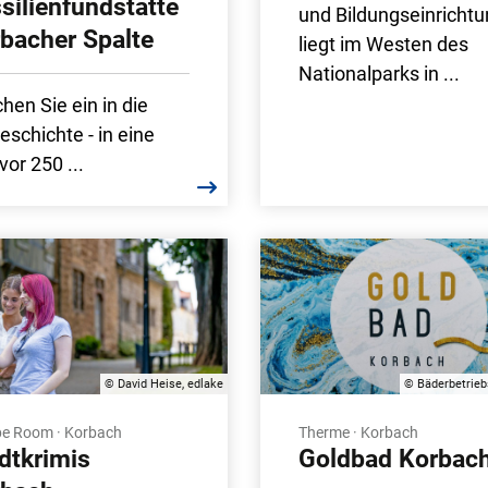
silienfundstätte
und Bildungseinricht
bacher Spalte
liegt im Westen des
Nationalparks in ...
hen Sie ein in die
eschichte - in eine
vor 250 ...
© David Heise, edlake
© Bäderbetrieb
e Room · Korbach
Therme · Korbach
dtkrimis
Goldbad Korbac