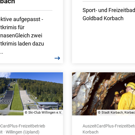
rbach
Sport- und Freizeitba
Goldbad Korbach
ktive aufgepasst -
tkrimis für
nasenGleich zwei
tkrimis laden dazu
..
© Ski-Club Willingen e.V.
© Stadt Korbach, Korbac
CardPlus-Freizeitbetrieb
AuszeitCardPlus-Freizeitbetr
it · Willingen (Upland)
Korbach