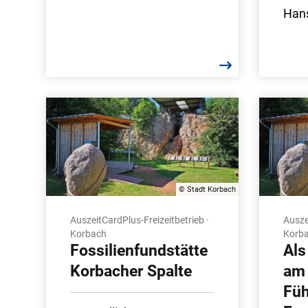
Hans
© Stadt Korbach
AuszeitCardPlus-Freizeitbetrieb ·
Ausze
Korbach
Korb
Fossilienfundstätte
Als
Korbacher Spalte
am 
Füh