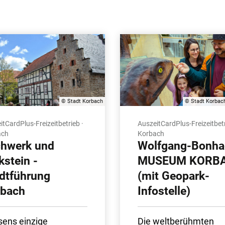
© Stadt Korbach
© Stadt Korbach
itCardPlus-Freizeitbetrieb ·
AuszeitCardPlus-Freizeitbetr
ach
Korbach
hwerk und
Wolfgang-Bonha
kstein -
MUSEUM KORB
dtführung
(mit Geopark-
rbach
Infostelle)
ens einzige
Die weltberühmten