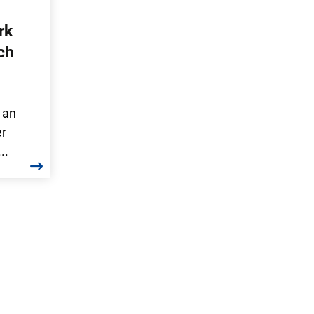
rk
ch
 an
er
..