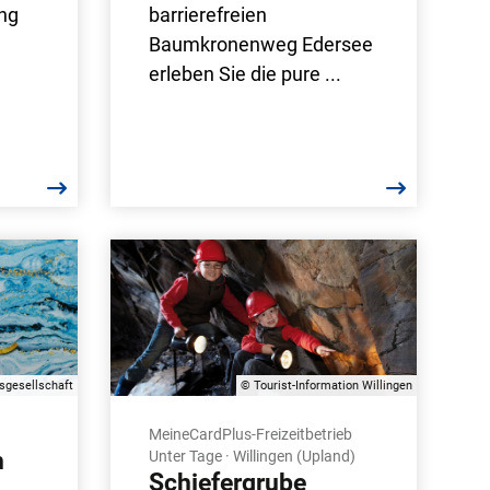
ung
barrierefreien
Baumkronenweg Edersee
erleben Sie die pure ...
sgesellschaft
© Tourist-Information Willingen
MeineCardPlus-Freizeitbetrieb
h
Unter Tage · Willingen (Upland)
Schiefergrube