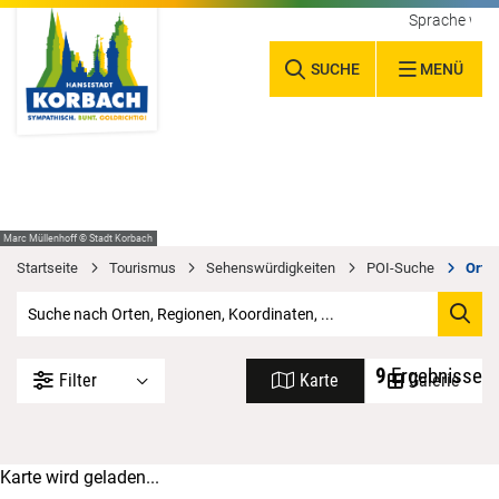
Sprache wäh
SUCHE
MENÜ
Marc Müllenhoff © Stadt Korbach
Startseite
Tourismus
Sehenswürdigkeiten
POI-Suche
Orte 
9
Ergebnisse
Filter
Karte
Galerie
Karte wird geladen...