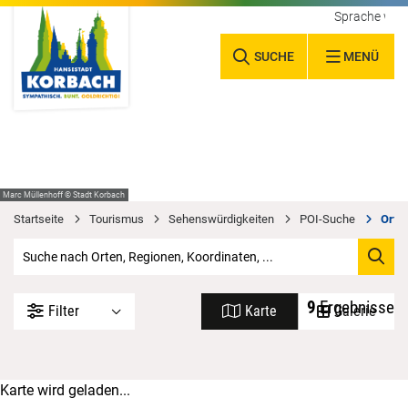
Sprache wäh
SUCHE
MENÜ
Marc Müllenhoff © Stadt Korbach
Startseite
Tourismus
Sehenswürdigkeiten
POI-Suche
Orte 
9
Ergebnisse
Filter
Karte
Galerie
Karte wird geladen...