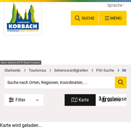
Sprache wäh
SUCHE
MENÜ
Marc Müllenhoff © Stadt Korbach
Startseite
Tourismus
Sehenswürdigkeiten
POI-Suche
Orte 
3
Ergebnisse
Filter
Karte
Galerie
Karte wird geladen...